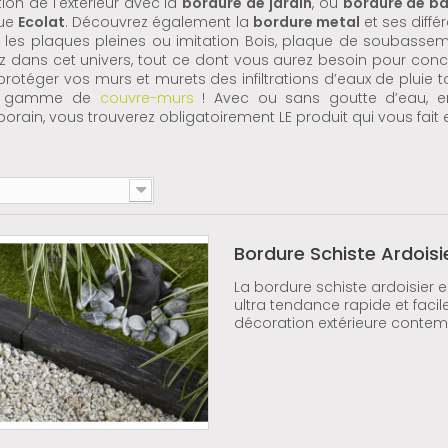
tion de l'extérieur avec la
bordure de jardin
, ou
bordure de ba
que
Ecolat
. Découvrez également la
bordure metal
et ses diffé
c les plaques pleines ou imitation Bois, plaque de soubass
z dans cet univers, tout ce dont vous aurez besoin pour conce
protéger vos murs et murets des infiltrations d’eaux de pluie t
e gamme de
couvre-murs
! Avec ou sans goutte d’eau, en 
rain, vous trouverez obligatoirement LE produit qui vous fait 
Bordure Schiste Ardoisi
La bordure schiste ardoisier 
ultra tendance rapide et facile
décoration extérieure conte