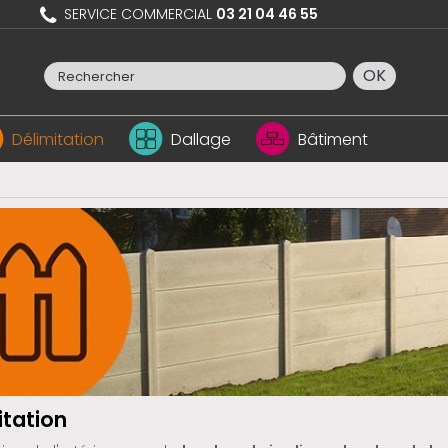
SERVICE COMMERCIAL
03 21 04 46 55
OK
Délimitation
Dallage
Bâtiment
itation