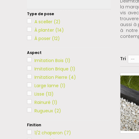
Délimita
la mar
vis ave
Type de pose
trouvere
A sceller
(2)
aussi à 
À planter
(14)
à notr
contempo
À poser
(12)
Aspect
Tri
--
Imitation Bois
(1)
Imitation Brique
(1)
Imitation Pierre
(4)
Large lame
(1)
Lisse
(13)
Rainuré
(1)
Rugueux
(2)
Finition
1/2 chaperon
(7)