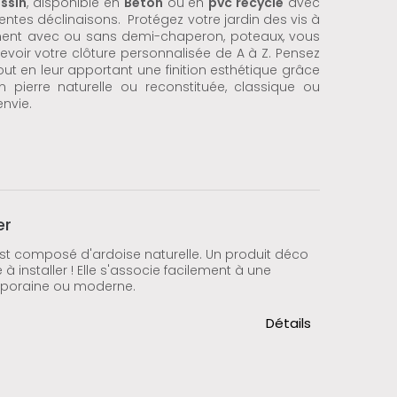
ssin
, disponible en
Béton
ou en
pvc recyclé
avec
rentes déclinaisons. Protégez votre jardin des vis à
ement avec ou sans demi-chaperon, poteaux, vous
voir votre clôture personnalisée de A à Z. Pensez
out en leur apportant une finition esthétique grâce
pierre naturelle ou reconstituée, classique ou
envie.
er
est composé d'ardoise naturelle. Un produit déco
 à installer ! Elle s'associe facilement à une
mporaine ou moderne.
Détails