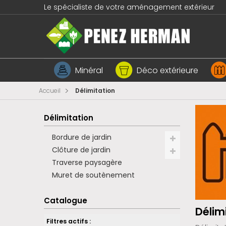
Le spécialiste de votre aménagement extérieur
Minéral
Déco extérieure
>
Accueil
Délimitation
Délimitation
Bordure de jardin
Clôture de jardin
Traverse paysagère
Muret de soutènement
Catalogue
Délim
Filtres actifs :