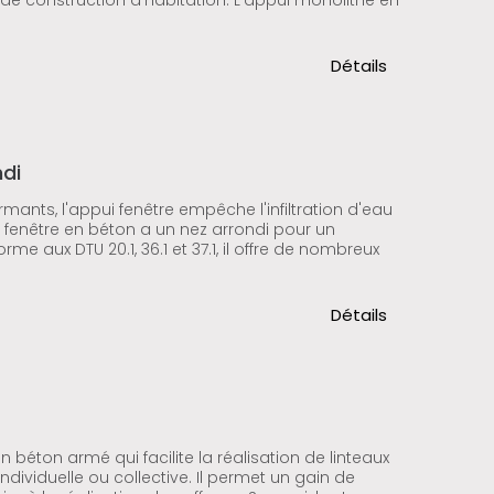
de construction d'habitation. L'appui monolithe en
Détails
ndi
rmants, l'appui fenêtre empêche l'infiltration d'eau
 fenêtre en béton a un nez arrondi pour un
e aux DTU 20.1, 36.1 et 37.1, il offre de nombreux
Détails
n béton armé qui facilite la réalisation de linteaux
ndividuelle ou collective. Il permet un gain de