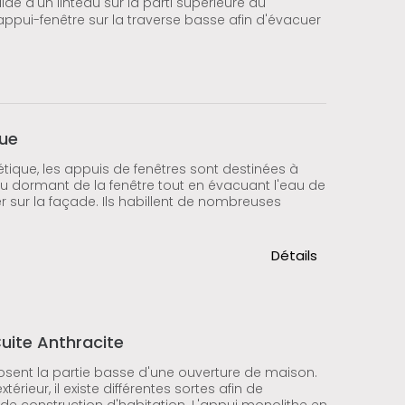
ide d'un linteau sur la parti supérieure du
appui-fenêtre sur la traverse basse afin d'évacuer
eue
tique, les appuis de fenêtres sont destinées à
u dormant de la fenêtre tout en évacuant l'eau de
ler sur la façade. Ils habillent de nombreuses
Détails
uite Anthracite
sent la partie basse d'une ouverture de maison.
térieur, il existe différentes sortes afin de