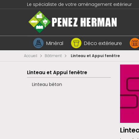
Le spécialiste de votre aménagement extérieur
Minéral
Déco extérieure
>
>
Accueil
Bâtiment
Linteau et Appui fenêtre
Linteau et Appui fenêtre
Linteau béton
Linte