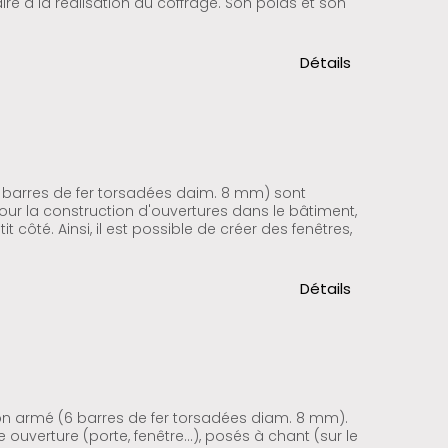
re à la réalisation du coffrage. Son poids et son
Détails
6 barres de fer torsadées daim. 8 mm) sont
pour la construction d'ouvertures dans le bâtiment,
it côté. Ainsi, il est possible de créer des fenêtres,
Détails
ton armé (6 barres de fer torsadées diam. 8 mm).
ouverture (porte, fenêtre...), posés à chant (sur le