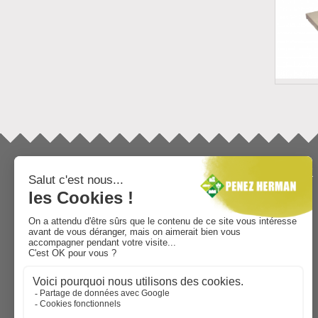
INFORMATIONS
TÉLÉCHARGEMENTS
Mentions légales
Catalogue général
Qui sommes-nous ?
Minéral
Fournisseur paysagiste et
Décoration extérieure
jardinerie
Dallage
Vie Sociale
Délimitation
Implantation
Bâtiment
aménagement extérieur
AIDE AU CHOIX
Contactez-nous
sitemap
Bordure de jardin