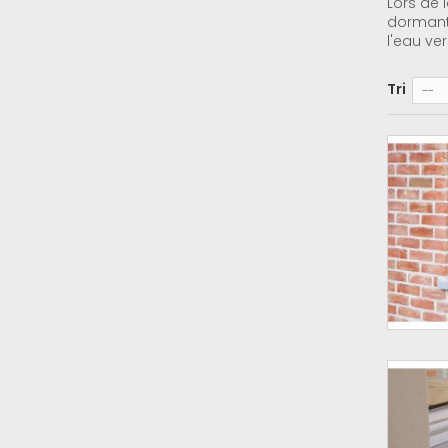
Lors de 
dormant 
l'eau ver
Tri
--