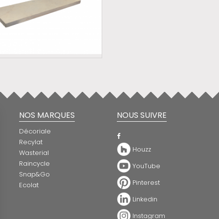
NOS MARQUES
NOUS SUIVRE
Décoriale
Recylat
Houzz
Wasterial
Raincycle
YouTube
Snap&Go
Pinterest
Ecolat
Linkedin
Instagram