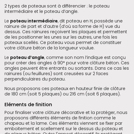
2 types de poteaux sont à différencier : le poteau
intermédiaire et le poteau d’angle.
Le
poteau intermédiaire
, dit poteau en H, possède une
rainure de part et d’autre (d’où sa forme de H) vue du
dessus. Ces rainures reçoivent les plaques et permettent
de les positionner les unes sur les autres, une fois les
poteaux scellés. Ce poteau vous permet de constituer
votre clôture béton de la longueur voulue.
Le
poteau d’angle
, comme son nom l’indique est conçu
pour créer des angles à 90° pour votre clôture béton. Ces
angles peuvent être entrants ou sortants. Dans ce cas les
rainures (ou feuillures) sont creusées sur 2 faces
perpendiculaires du poteau.
Nous proposons ces poteaux en hauteur finie de clôture
de 180 cm (soit 5 plaques) ou 216 cm (soit 6 plaques).
Eléments de finition
Pour finaliser votre clôture décorative et la protéger, nous
proposons différents éléments de finition comme le
chapeau et la lame. Ces éléments viennent se fixer par
emboitement et scellement sur le dessus du poteau et
de plaque béton. Outre l'aspect décoratif, ils protègent