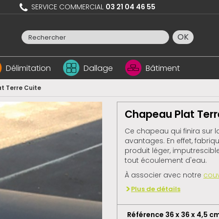
SERVICE COMMERCIAL
03 21 04 46 55
OK
Délimitation
Dallage
Bâtiment
 Terre Cuite
Chapeau Plat Terr
Ce chapeau qui finira sur l
avantages. En effet, fabriq
produit léger, imputrescible
tout écoulement d'eau.
À associer avec notre
cou
Plus de détails
Référence 36 x 36 x 4,5 c