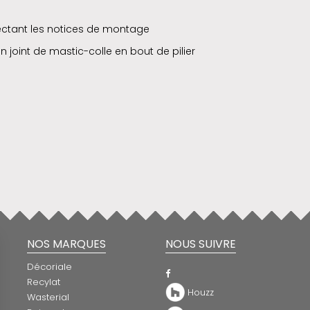
pectant les notices de montage
un joint de mastic-colle en bout de pilier
NOS MARQUES
NOUS SUIVRE
Décoriale
Recylat
Houzz
Wasterial