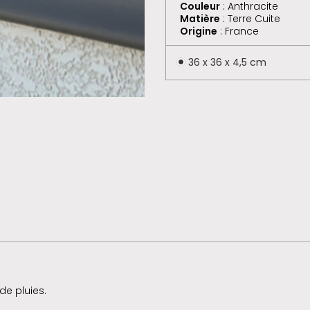
Couleur
: Anthracite
Matière
: Terre Cuite
Origine
: France
36 x 36 x 4,5 cm
de pluies.