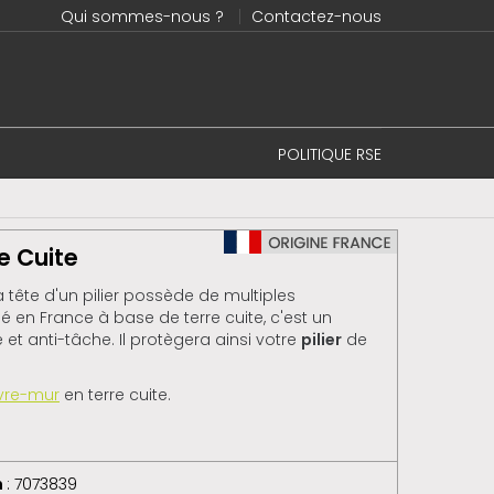
Qui sommes-nous ?
Contactez-nous
POLITIQUE RSE
e Cuite
a tête d'un pilier possède de multiples
ué en France à base de terre cuite, c'est un
 et anti-tâche. Il protègera ainsi votre
pilier
de
vre-mur
en terre cuite.
m
: 7073839