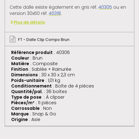
Cette dalle existe également en gris réf.
40305
ou en
version 30x60 réf.
40318
.
Plus de détails
FT - Dalle Clip Compo Brun
Référence produit
: 40306
Couleur
: Brun
Matière
: Composite
Finition
: Sablée + Rainurée
Dimensions
: 30 x 30 x 2,3 cm
Poids-unitaire
: 1,01 kg
Conditionnement
: Boîte de 4 pièces
Quantité/pal.
: 36 boîtes
Type de pose
: À clipser
Pièces/m²
: 11 pièces
Carrossable
: Non
Marque
: Snap & Go
Origine
: Asie