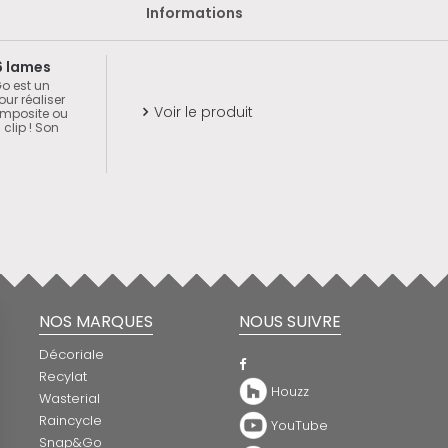
Informations
6 lames
o est un
ur réaliser
Voir le produit
omposite ou

clip ! Son
NOS MARQUES
NOUS SUIVRE
Décoriale
Recylat
Houzz
Wasterial
Raincycle
YouTube
Snap&Go