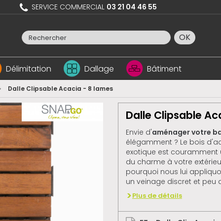
SERVICE COMMERCIAL
03 21 04 46 55
OK
Délimitation
Dallage
Bâtiment
>
Dalle Clipsable Acacia - 8 lames
Dalle Clipsable Ac
Envie d'
aménager votre b
élégamment ? Le bois d'aca
exotique est couramment ut
du charme à votre extérieur
pourquoi nous lui appliquo
un veinage discret et peu
Plus de détails