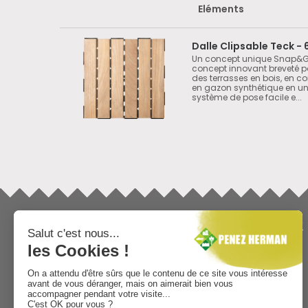
Eléments
Dalle Clipsable Teck - 
Un concept unique Snap&G
concept innovant breveté po
des terrasses en bois, en c
en gazon synthétique en un 
système de pose facile e...
INFORMATIONS
TÉLÉCHARGEMENTS
Mentions légales
Catalogue général
Qui sommes-nous ?
Minéral
Fournisseur paysagiste et
Décoration extérieure
jardinerie
Dallage
Vie Sociale
Délimitation