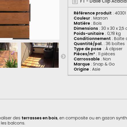
FT - Dalle Clip Acacia
Référence produit
: 40301
Couleur
: Marron
Matière
: Bois
Dimensions
: 30 x 30 x 2,5
Poids-unitaire
: 0,78 kg
Conditionnement
: Boîte
Quantité/pal.
: 36 boîtes
Type de pose
: À clipser
Pièces/m²
: 11 pièces
Carrossable
: Non
Marque
: Snap & Go
Origine
: Asie
aliser des
terrasses en bois
, en composite ou en gazon synthé
 les balcons.