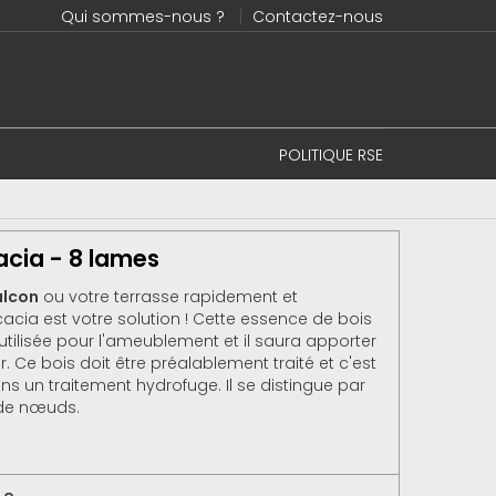
Qui sommes-nous ?
Contactez-nous
POLITIQUE RSE
acia - 8 lames
alcon
ou votre terrasse rapidement et
cia est votre solution ! Cette essence de bois
ilisée pour l'ameublement et il saura apporter
. Ce bois doit être préalablement traité et c'est
ns un traitement hydrofuge. Il se distingue par
 de nœuds.