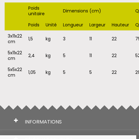
Poids
Dimensions (cm)
Q
unitaire
Poids
Unité
Longueur
Largeur
Hauteur
Q
3x11x22
1,5
kg
3
11
22
7
cm
5x11x22
2,4
kg
5
11
22
5
cm
5x5x22
1,05
kg
5
5
22
2
cm
INFORMATIONS