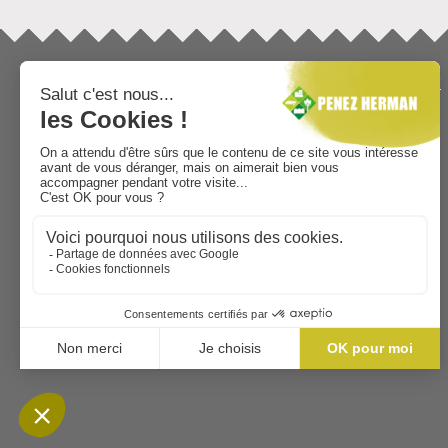
INFORMATIONS
TÉLÉCHARGEMENTS
Mentions légales
Catalogue général
Qui sommes-nous ?
Minéral
Fournisseur paysagiste et
Décoration extérieure
jardinerie
Dallage
Vie Sociale
Délimitation
Implantation
Bâtiment
aménagement extérieur
AIDE AU CHOIX
Contactez-nous
sitemap
Bordure de jardin
Clôture de jardin
Dallage