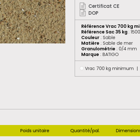
Certificat CE
DOP
Référence Vrac 700 kg 
Référence Sac 35 kg
: 150
Couleur
: Sable
Matière
: Sable de mer
Granulométrie
: 0/4 mm
Marque
: BATIGO
Vrac 700 kg minimum
Poids unitaire
Quantité/pal.
Dimensions