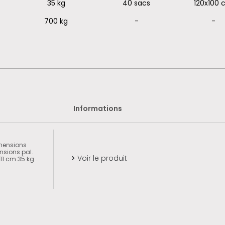
35 kg
40 sacs
120x100
700 kg
-
-
Informations
mensions
nsions pal.
Voir le produit
11 cm 35 kg
