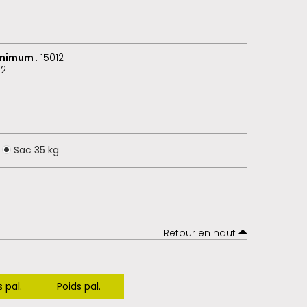
minimum
: 15012
02
Sac 35 kg
Retour en haut
 pal.
Poids pal.