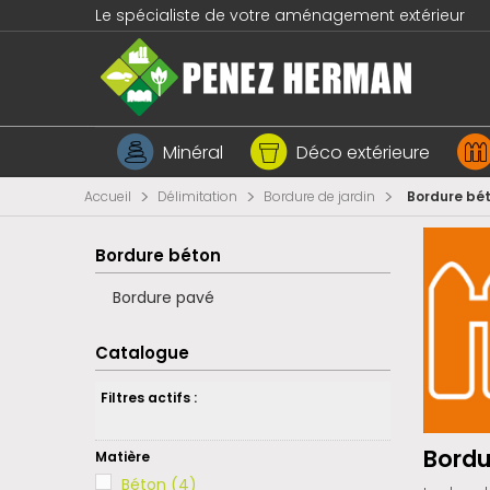
Le spécialiste de votre aménagement extérieur
Minéral
Déco extérieure
>
>
>
Accueil
Délimitation
Bordure de jardin
Bordure bé
Bordure béton
Bordure pavé
Catalogue
Filtres actifs :
Bordu
Matière
Béton
(4)