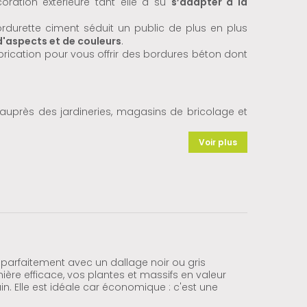
ration extérieure tant elle a su
s’adapter à la
rdurette ciment séduit un public de plus en plus
d'aspects et de couleurs
.
rication pour vous offrir des bordures béton dont
auprès des jardineries, magasins de bricolage et
Voir plus
parfaitement avec un dallage noir ou gris
nière efficace, vos plantes et massifs en valeur
n. Elle est idéale car économique : c'est une