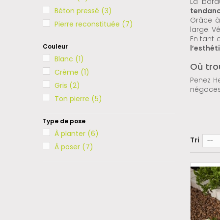
La bord
Béton pressé
(3)
tendanc
Grâce à 
Pierre reconstituée
(7)
large. V
En tant 
Couleur
l’esthét
Blanc
(1)
Où tro
Crème
(1)
Penez H
Gris
(2)
négoces
Ton pierre
(5)
Type de pose
À planter
(6)
Tri
--
À poser
(7)